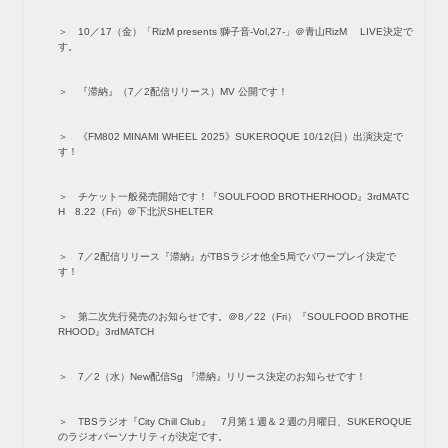
10／17（金）「RizM presents 獅子音-Vol,27-」＠青山RizM LIVE決定で
す。
『滞納』（7／2配信リリース）MV 公開です！
《FM802 MINAMI WHEEL 2025》SUKEROQUE 10/12(日）出演決定で
す！
チケット一般発売開始です！『SOULFOOD BROTHERHOOD』3rdMATC
H 8.22（Fri）＠下北沢SHELTER
7／2配信リリース『滞納』がTBSラジオ他全5局でパワープレイ決定で
す！
第二次先行発売のお知らせです。＠8／22（Fri）『SOULFOOD BROTHE
RHOOD』3rdMATCH
7／2（水）New配信Sg 『滞納』リリース決定のお知らせです！
TBSラジオ『City Chill Club』 7月第１週＆２週の月曜日、SUKEROQUE
のラジオパーソナリティが決定です。