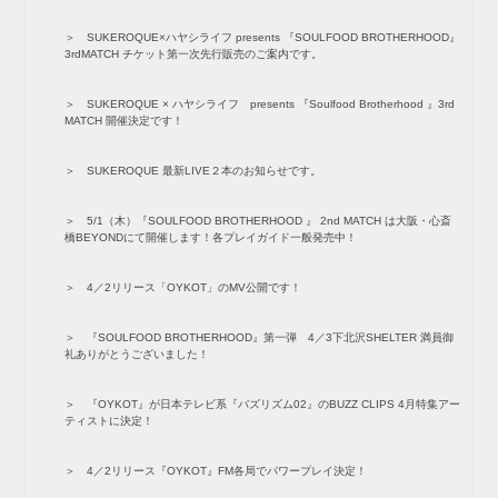
SUKEROQUE×ハヤシライフ presents 『SOULFOOD BROTHERHOOD』
3rdMATCH チケット第一次先行販売のご案内です。
SUKEROQUE × ハヤシライフ presents 『Soulfood Brotherhood 』3rd
MATCH 開催決定です！
SUKEROQUE 最新LIVE２本のお知らせです。
5/1（木）『SOULFOOD BROTHERHOOD 』 2nd MATCH は大阪・心斎
橋BEYONDにて開催します！各プレイガイド一般発売中！
4／2リリース「OYKOT」のMV公開です！
『SOULFOOD BROTHERHOOD』第一弾 4／3下北沢SHELTER 満員御
礼ありがとうございました！
『OYKOT』が日本テレビ系『バズリズム02』のBUZZ CLIPS 4月特集アー
ティストに決定！
4／2リリース『OYKOT』FM各局でパワープレイ決定！