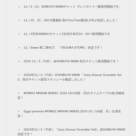
12／3（火）SHIBUYA WWWチケット プレイガイド一般発売開始です。
11／15、22、29の3週連続 初のYouTube配信LIVEが決定しました！
12／3渋谷WWWのチケット2次先行本日10：00〜発売開始です
12／3www 第二弾ACT、「ITAZURA STORE」決定です！
2024 12／3（TUE） @SHIBUYA WWW 先行チケット販売開始です！
2024年12／3（TUE）＠SHIBUYA WWW 『Juicy Groove Scramble Vol.
2』先行チケット販売スケジュール確定しました！
#FM802 MINAMI WHEEL 2024 10/14(祝・月)のタイムテーブル他 詳細決
定！
Eggs presents #FM802 MINAMI WHEEL2024 10／14(祝・月）出演決
定！
2024年12／3（TUE）『Juicy Groove Scramble Vol2』@SHIBUYA WWW
決定です！