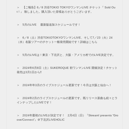
【ご報告】6／8 渋谷TOKIO TOKYOワンマンLIVE チケット『 Sold Ou
t！』 致しました。購入頂いた皆様ありがとうございます。
5月のLIVE 最新版追加スケジュールです！
6／8（土）渋谷TOKIOTOKYOワンマンLIVE、そして7／23（火）24
（水）名阪ツアーのチケット一般発売開始です！詳細はこちら
5月のLIVEは！東京・下北沢と、大阪・アメリカ村でのLIVE決定です。
2024年6月8日（土）SUKEROQUE 初ワンマンLIVE 開催決定！チケット
発売は3月1日から❗️
2024年年3月のライブスケジュール更新です！今月は大阪と仙台へ！
2024年2月のライブスケジュールの更新です。既リリース新曲も続々とラ
インナップしたLIVEです！
2024年最初のLIVEが決定です！ 2月4日（日）『Skream! presents “Gro
ove/Connect”』＠下北沢LIVEHOLIC