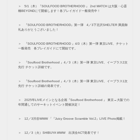
5/1（木）『SOULFOOD BROTHERHOOD 』 2nd MATCH は大阪・心斎
橋BEYONDにて開催します！各プレイガイド一般発売中！
『SOULFOOD BROTHERHOOD』第一弾 4／3下北沢SHELTER 満員御
礼ありがとうございました！
『SOULFOOD BROTHERHOOD 』4/3（木）第一弾 東京LIVE、チケット
一般発売 各プレイガイドにて開始です。
『Soulfood Brotherhood 』4／3（木）第一弾 東京LIVE、イープラス2次
先行 チケット詳細です。
『Soulfood Brotherhood 』4／3（木）第一弾 東京LIVE、イープラス1次
先行 チケット詳細の発表です。
2025年LIVEメインとなる企画『Soulfood Brotherhood 』 東京↔︎大阪での
年間通してのサーキットイベント開催決定！
12／3渋谷WWW 「『Juicy Groove Scramble Vol.2』LIVE Photo掲載！
12／3（火）SHIBUYA WWW 出演全ACT発表です！