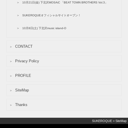
10月21日(金) 下北沢MOSAiC 「BEAT TOWN BROTHERS Vol.3」
SUKEROQUEオフィシャルサイトオープン！
10月8日(土) 下北沢music island-O
CONTACT
Privacy Policy
PROFILE
SiteMap
Thanks
SUKEROQUE
>
SiteMap