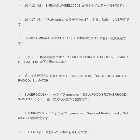
10／12（日）【MINAMI WHEEL2025】会場＆タイムテーブル解禁です！
10／17（金）「RizM presents 獅子音-Vol,27-」＠青山RizM LIVE決定で
す。
《FM802 MINAMI WHEEL 2025》SUKEROQUE 10/12(日）出演決定で
す！
チケット一般発売開始です！『SOULFOOD BROTHERHOOD』3rdMATC
H 8.22（Fri）＠下北沢SHELTER
第二次先行発売のお知らせです。＠8／22（Fri）『SOULFOOD BROTHE
RHOOD』3rdMATCH
SUKEROQUE×ハヤシライフ presents 『SOULFOOD BROTHERHOOD』
3rdMATCH チケット第一次先行販売のご案内です。
SUKEROQUE × ハヤシライフ presents 『Soulfood Brotherhood 』3rd
MATCH 開催決定です！
SUKEROQUE 最新LIVE２本のお知らせです。