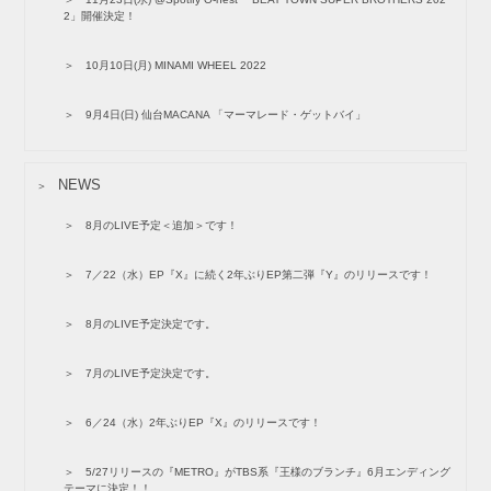
2」開催決定！
10月10日(月) MINAMI WHEEL 2022
9月4日(日) 仙台MACANA 「マーマレード・ゲットバイ」
NEWS
8月のLIVE予定＜追加＞です！
7／22（水）EP『X』に続く2年ぶりEP第二弾『Y』のリリースです！
8月のLIVE予定決定です。
7月のLIVE予定決定です。
6／24（水）2年ぶりEP『X』のリリースです！
5/27リリースの『METRO』がTBS系『王様のブランチ』6月エンディング
テーマに決定！！