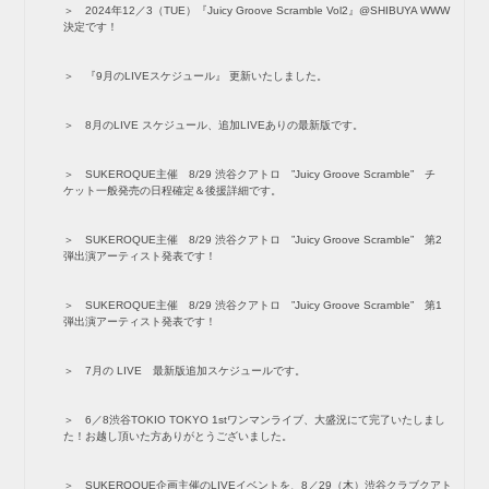
2024年12／3（TUE）『Juicy Groove Scramble Vol2』@SHIBUYA WWW
決定です！
『9月のLIVEスケジュール』 更新いたしました。
8月のLIVE スケジュール、追加LIVEありの最新版です。
SUKEROQUE主催 8/29 渋谷クアトロ ”Juicy Groove Scramble” チ
ケット一般発売の日程確定＆後援詳細です。
SUKEROQUE主催 8/29 渋谷クアトロ ”Juicy Groove Scramble” 第2
弾出演アーティスト発表です！
SUKEROQUE主催 8/29 渋谷クアトロ ”Juicy Groove Scramble” 第1
弾出演アーティスト発表です！
7月の LIVE 最新版追加スケジュールです。
6／8渋谷TOKIO TOKYO 1stワンマンライブ、大盛況にて完了いたしまし
た！お越し頂いた方ありがとうございました。
SUKEROQUE企画主催のLIVEイベントを、8／29（木）渋谷クラブクアト