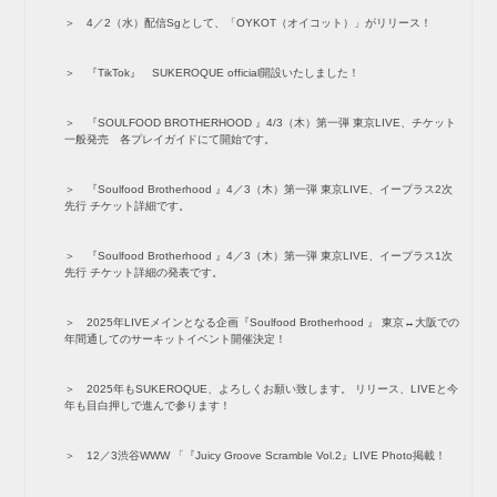
4／2（水）配信Sgとして、「OYKOT（オイコット）」がリリース！
『TikTok』 SUKEROQUE official開設いたしました！
『SOULFOOD BROTHERHOOD 』4/3（木）第一弾 東京LIVE、チケット
一般発売 各プレイガイドにて開始です。
『Soulfood Brotherhood 』4／3（木）第一弾 東京LIVE、イープラス2次
先行 チケット詳細です。
『Soulfood Brotherhood 』4／3（木）第一弾 東京LIVE、イープラス1次
先行 チケット詳細の発表です。
2025年LIVEメインとなる企画『Soulfood Brotherhood 』 東京↔︎大阪での
年間通してのサーキットイベント開催決定！
2025年もSUKEROQUE、よろしくお願い致します。 リリース、LIVEと今
年も目白押しで進んで参ります！
12／3渋谷WWW 「『Juicy Groove Scramble Vol.2』LIVE Photo掲載！