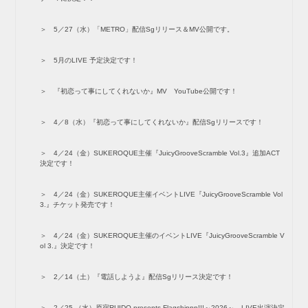
5／27（水）「METRO」配信Sgリリース＆MV公開です。
5月のLIVE 予定決定です！
『初恋って事にしてくれないか』MV YouTube公開です！
4／8（水）『初恋って事にしてくれないか』配信Sgリリースです！
4／24（金）SUKEROQUE主催『JuicyGrooveScramble Vol.3』追加ACT
決定です！
4／24（金）SUKEROQUE主催イベントLIVE『JuicyGrooveScramble Vol
3.』チケット発売です！
4／24（金）SUKEROQUE主催のイベントLIVE『JuicyGrooveScramble V
ol 3.』決定です！
2／14（土）『電話しようよ』配信Sgリリース決定です！
2／25 （水）原宿RUIDO presents.Flagshippp!!!～2026～ LIVE出演決定