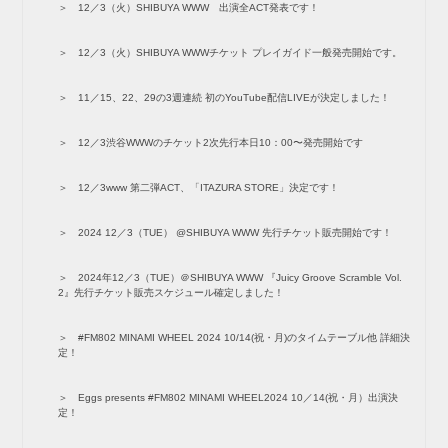
12／3（火）SHIBUYA WWW 出演全ACT発表です！
12／3（火）SHIBUYA WWWチケット プレイガイド一般発売開始です。
11／15、22、29の3週連続 初のYouTube配信LIVEが決定しました！
12／3渋谷WWWのチケット2次先行本日10：00〜発売開始です
12／3www 第二弾ACT、「ITAZURA STORE」決定です！
2024 12／3（TUE） @SHIBUYA WWW 先行チケット販売開始です！
2024年12／3（TUE）＠SHIBUYA WWW 『Juicy Groove Scramble Vol.
2』先行チケット販売スケジュール確定しました！
#FM802 MINAMI WHEEL 2024 10/14(祝・月)のタイムテーブル他 詳細決
定！
Eggs presents #FM802 MINAMI WHEEL2024 10／14(祝・月）出演決
定！