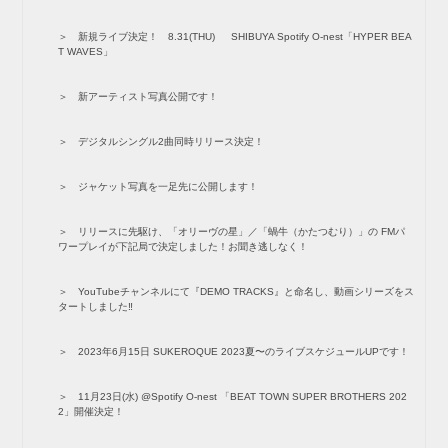
新規ライブ決定！ 8.31(THU) SHIBUYA Spotify O-nest「HYPER BEA
T WAVES」
新アーティスト写真公開です！
デジタルシングル2曲同時リリース決定！
ジャケット写真を一足先に公開します！
リリースに先駆け、「オリーヴの星」／「蝸牛（かたつむり）」の FMパ
ワープレイが下記局で決定しました！お聞き逃しなく！
YouTubeチャンネルにて『DEMO TRACKS』と命名し、動画シリーズをス
タートしました‼️
2023年6月15日 SUKEROQUE 2023夏〜のライブスケジュールUPです！
11月23日(水) @Spotify O-nest 「BEAT TOWN SUPER BROTHERS 202
2」開催決定！