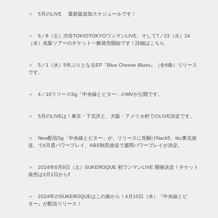
5月のLIVE 最新版追加スケジュールです！
6／8（土）渋谷TOKIOTOKYOワンマンLIVE、そして7／23（火）24
（水）名阪ツアーのチケット一般発売開始です！詳細はこちら
5／1（水）5年ぶりとなるEP『Blue Cheese Blues』（全6曲）リリース
です。
4／10リリースSg「中央線とビター」のMVが公開です。
5月のLIVEは！東京・下北沢と、大阪・アメリカ村でのLIVE決定です。
New配信Sg「中央線とビター」が、リリースに先駆けNack5、tbc東北放
送、で4月度パワープレイ、ABS秋田放送で週間パワープレイが決定。
2024年6月8日（土）SUKEROQUE 初ワンマンLIVE 開催決定！チケット
発売は3月1日から❗️
2024年のSUKEROQUEはこの曲から！4月10日（水）『中央線とビ
ター』が配信リリース！