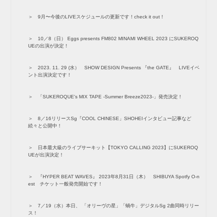
9月〜今後のLIVEスケジュールの更新です！check it out！
10／8（日） Eggs presents FM802 MINAMI WHEEL 2023 にSUKEROQ
UEの出演が決定！
2023. 11. 29 (水） SHOW DESIGN Presents 『the GATE』 LIVEイベ
ント出演決定です！
「SUKEROQUE's MIX TAPE -Summer Breeze2023-」発売決定！
8／16リリースSg『COOL CHINESE」SHOHEIインタビュー記事など
続々と公開中！
日本最大級のライブサーキット【TOKYO CALLING 2023】にSUKEROQ
UEが出演決定！
『HYPER BEAT WAVES』 2023年8月31日（木） SHIBUYA Spotfy O-n
est チケット一般発売開始です！
7／19（水）本日、 「オリーヴの星」「蝸牛」デジタルSg 2曲同時リリー
ス！