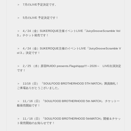
7月のLIVE予定決定です。
5月のLIVE 予定決定です！
4／24（金）SUKEROQUE主催イベントLIVE『JuicyGrooveScramble Vol
3.』チケット発売です！
4／24（金）SUKEROQUE主催のイベントLIVE『JuicyGrooveScramble V
ol 3.』決定です！
2／25 （水）原宿RUIDO presents.Flagshippp!!!～2026～ LIVE出演決定
です！
11/16（日） 『SOULFOOD BROTHERHOOD 5TH MATCH』満員御礼！
ご来場ありがとうございました。
11／16（日）『SOULFOOD BROTHERHOOD 5th MATCH』 チケット一
般発売開始です！
11／16（日）『SOULFOOD BROTHERHOOD 5thMATCH』開催＆チケッ
ト発売開始のお知らせです！