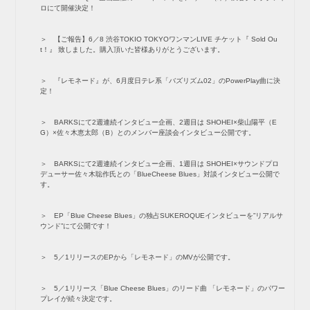
ロにて開催決定！
【ご報告】6／8 渋谷TOKIO TOKYOワンマンLIVE チケット『 Sold Ou
t！』 致しました。購入頂いた皆様ありがとうございます。
『レモネード』が、6月度日テレ系「バズリズム02」のPowerPlay曲に決
定！
BARKSにて2週連続インタビュー企画、2週目は SHOHEI×柴山陽平（E
G）×佐々木恵太郎（B）とのメンバー座談会インタビュー公開です。
BARKSにて2週連続インタビュー企画、1週目は SHOHEI×サウンドプロ
デューサー佐々木聡作氏との「BlueCheese Blues」対談インタビュー公開で
す。
EP「Blue Cheese Blues」の独占SUKEROQUEインタビューを”リアルサ
ウンド”にて公開です！
5／1リリースのEPから「レモネード」のMVが公開です。
5／1リリース「Blue Cheese Blues」のリード曲 「レモネード」のパワー
プレイが続々決定です。