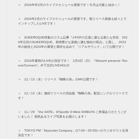
2024年年3月のライブスケジュール更新です！今月は大阪と仙台へ！
2024年2月のライブスケジュールの更新です。既リリース新曲も続々とラ
インナップしたLIVEです！
SUKEROQUE特集のコラム記事『J-POPの王道に連なる新たな存在 202
4年注目のSUKEROQUE、表情豊かな楽曲に滲む独自の視点』と題し、 2023
年の総括と2024年の展望と期待を込めて「リアルサウンド」にて公開です！
2024年最初のLIVEが決定です！ 2月4日（日）『Skream! presents “Gro
ove/Connect”』＠下北沢LIVEHOLIC
12／13（水）リリース『蜘蛛の糸』のMV公開です！
12／13（水）連続リリースの完結版『蜘蛛の糸』配信シングルリリースで
す！
11／29 『the GATE』＠Spotify O-West SHIBUYA ご来場ありがとうござ
いました！ 熱気あるライブ写真をお届けします！
TOKYO FM「Skyrocket Company」(17:00～20:00)へのラジオゲスト出演
決定です！