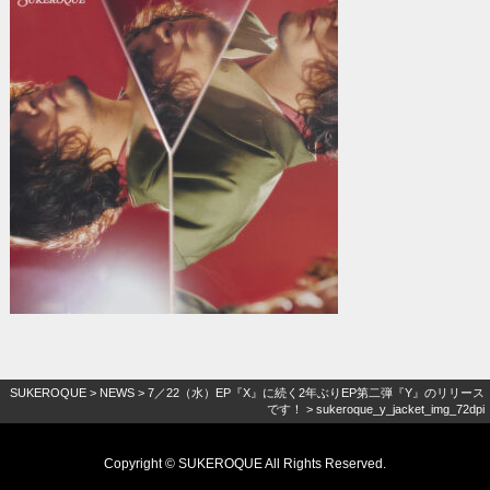
SUKEROQUE
>
NEWS
>
7／22（水）EP『X』に続く2年ぶりEP第二弾『Y』のリリース
です！
>
sukeroque_y_jacket_img_72dpi
Copyright © SUKEROQUE All Rights Reserved.